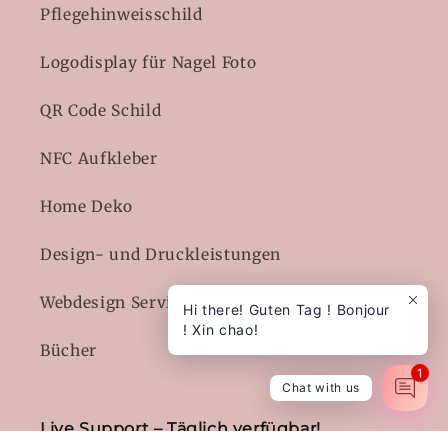
Pflegehinweisschild
Logodisplay für Nagel Foto
QR Code Schild
NFC Aufkleber
Home Deko
Design- und Druckleistungen
Webdesign Service
Hi there! Guten Tag ! Bonjour
! Xin chao!
Bücher
1
Chat with us
Live Support – Täglich verfügbar!