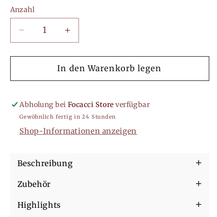
Anzahl
Verringere
Erhöhe
die
die
Menge
Menge
für
für
In den Warenkorb legen
Frontlit
Frontlit
Ombre
Ombre
3D
3D
Abholung bei
Focacci Store
verfügbar
Schild,
Schild,
Gewöhnlich fertig in 24 Stunden
3D
3D
Shop-Informationen anzeigen
LED
LED
Beschilderung,
Beschilderung,
Leuchtkasten
Leuchtkasten
Beschreibung
Schild,
Schild,
Beleuchtung
Beleuchtung
Zubehör
Buchstaben
Buchstaben
Highlights