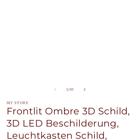
Medien
M
1
2
in
in
Modal
M
öffnen
öf
von
1
/
10
MY STORE
Frontlit Ombre 3D Schild,
3D LED Beschilderung,
Leuchtkasten Schild,