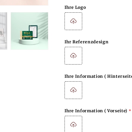
Ihre Logo
Ihr Referenzdesign
Ihre Information ( Hinterseit
Ihre Information ( Vorseite)