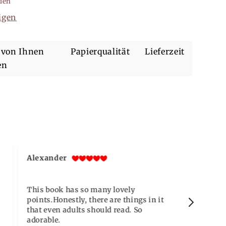
den
igen
 von Ihnen
Papierqualität
Lieferzeit
en
Alexander
Sophia
Verifi
This book has so many lovely
Haha, se
points.Honestly, there are things in it
gemerkt,
that even adults should read. So
man nicht
adorable.
beachtet