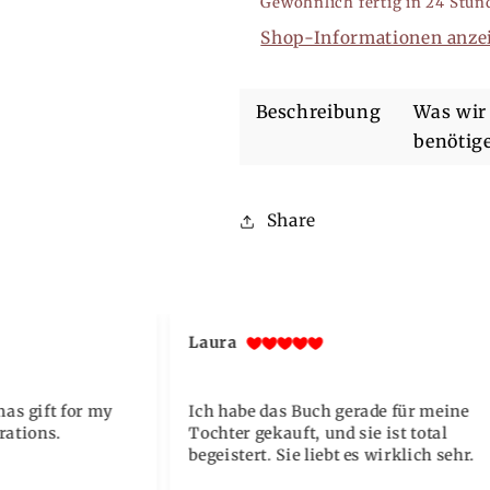
Gewöhnlich fertig in 24 Stun
für
für
Shop-Informationen anze
Spa,
Spa,
Nagelstudio,
Nagelstudio,
Restaurant,
Restaurant,
Beschreibung
Was wir
Geschäft
Geschäft
benötig
Share
Laura
as gift for my
Ich habe das Buch gerade für meine
trations.
Tochter gekauft, und sie ist total
begeistert. Sie liebt es wirklich sehr.