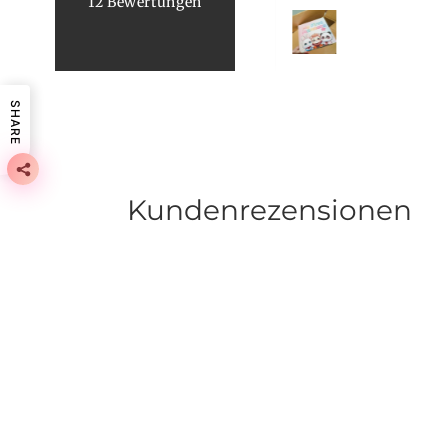
12 Bewertungen
NL
vor 7 Monaten
SHARE
Kundenrezensionen