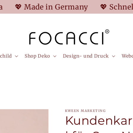
e in Germany
💖 Schneller Versan
child
Shop Deko
Design- und Druck
Web
KWEEN MARKETING
Kundenkart