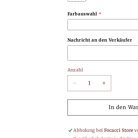
Farbauswahl
Nachricht an den Verkäufer
Anzahl
Verringere
Erhöhe
die
die
Menge
Menge
für
für
In den Wa
Kundenkarten
Kundenkart
|
|
Visitenkarten
Visitenkarte
Abholung bei
Focacci Store
v
|
|