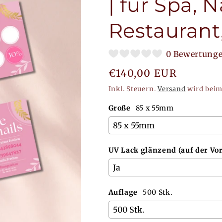
| für Spa, 
Restaurant
0 Bewertung
Normaler
€140,00 EUR
Preis
Inkl. Steuern.
Versand
wird beim
Große
85 x 55mm
UV Lack glänzend (auf der Vor
Auflage
500 Stk.