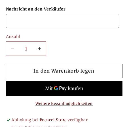
Nachricht an den Verkäufer
Anzahl
Verringere
Erhöhe
die
die
Menge
Menge
für
für
In den Warenkorb legen
3D
3D
Tattoopflege-
Tattoopflege-
Schild
Schild
|Schönheitsschild
|Schönheitsschild
|
|
Weitere Bezahlmöglichkeiten
Pflegehinweisschild
Pflegehinweisschild
|
|
Abholung bei
Focacci Store
verfügbar
Aftercare
Aftercare