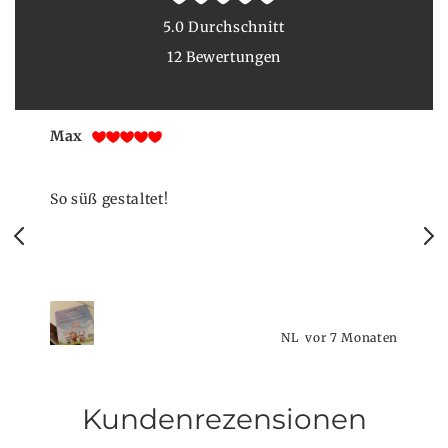
5.0 Durchschnitt
12 Bewertungen
Max
So süß gestaltet!
n
NL
vor 7 Monaten
Kundenrezensionen